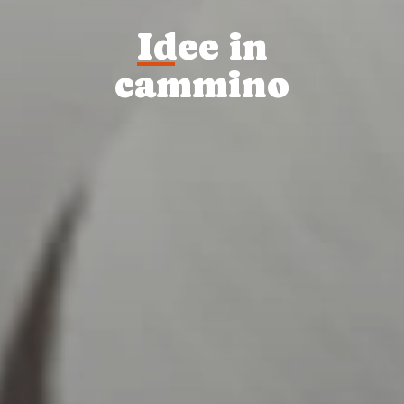
I
dee in
cammino