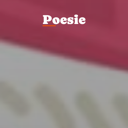
P
oesie