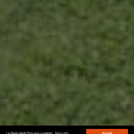
La Band degli Orsi usa i cookies.
More info
Accept